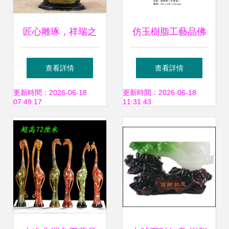
匠心雕琢，祥瑞之
仿玉樹脂工藝品佛
選 樹脂仿白玉吉祥
像 傳統神韻與現代
查看詳情
查看詳情
小象擺件，締造家
工藝的完美融合
更新時間：2026-06-18
更新時間：2026-06-18
07:49:17
11:31:43
居與車居雙重福運