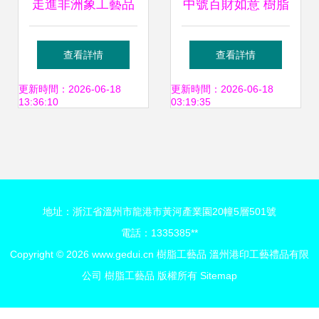
走進非洲象工藝品
中號百財如意 樹脂
世界 最新最全樹脂
仿玉白菜擺件，家
查看詳情
查看詳情
工藝產品參考指南
居與商務禮品的雅
更新時間：2026-06-18
更新時間：2026-06-18
13:36:10
03:19:35
致之選
地址：浙江省溫州市龍港市黃河產業園20幢5層501號
電話：1335385**
Copyright © 2026
www.gedui.cn
樹脂工藝品
溫州港印工藝禮品有限
公司
樹脂工藝品
版權所有
Sitemap