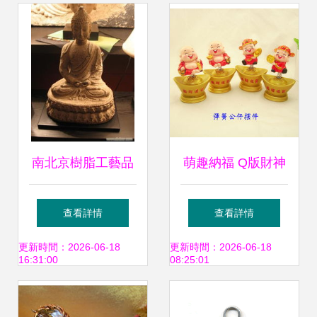
南北京樹脂工藝品
萌趣納福 Q版財神
產業比較 以北京與
彈簧車載公仔，義
查看詳情
查看詳情
深圳為例
烏藍喵電商的樹脂
更新時間：2026-06-18
更新時間：2026-06-18
16:31:00
08:25:01
工藝精品