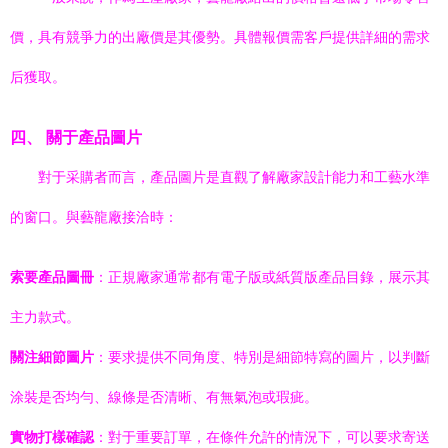
價，具有競爭力的出廠價是其優勢。具體報價需客戶提供詳細的需求
后獲取。
四、 關于產品圖片
對于采購者而言，產品圖片是直觀了解廠家設計能力和工藝水準
的窗口。與藝龍廠接洽時：
索要產品圖冊
：正規廠家通常都有電子版或紙質版產品目錄，展示其
主力款式。
關注細節圖片
：要求提供不同角度、特別是細節特寫的圖片，以判斷
涂裝是否均勻、線條是否清晰、有無氣泡或瑕疵。
實物打樣確認
：對于重要訂單，在條件允許的情況下，可以要求寄送