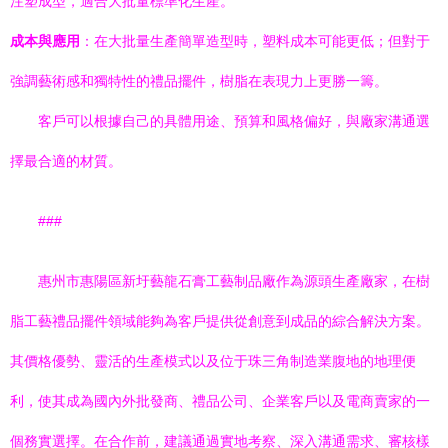
注塑成型，適合大批量標準化生產。
成本與應用
：在大批量生產簡單造型時，塑料成本可能更低；但對于
強調藝術感和獨特性的禮品擺件，樹脂在表現力上更勝一籌。
客戶可以根據自己的具體用途、預算和風格偏好，與廠家溝通選
擇最合適的材質。
###
惠州市惠陽區新圩藝龍石膏工藝制品廠作為源頭生產廠家，在樹
脂工藝禮品擺件領域能夠為客戶提供從創意到成品的綜合解決方案。
其價格優勢、靈活的生產模式以及位于珠三角制造業腹地的地理便
利，使其成為國內外批發商、禮品公司、企業客戶以及電商賣家的一
個務實選擇。在合作前，建議通過實地考察、深入溝通需求、審核樣