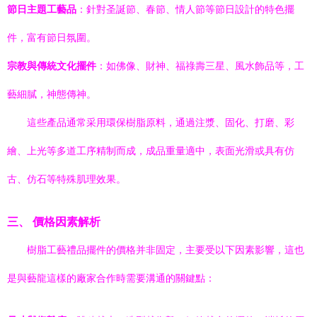
節日主題工藝品
：針對圣誕節、春節、情人節等節日設計的特色擺
件，富有節日氛圍。
宗教與傳統文化擺件
：如佛像、財神、福祿壽三星、風水飾品等，工
藝細膩，神態傳神。
這些產品通常采用環保樹脂原料，通過注漿、固化、打磨、彩
繪、上光等多道工序精制而成，成品重量適中，表面光滑或具有仿
古、仿石等特殊肌理效果。
三、 價格因素解析
樹脂工藝禮品擺件的價格并非固定，主要受以下因素影響，這也
是與藝龍這樣的廠家合作時需要溝通的關鍵點：