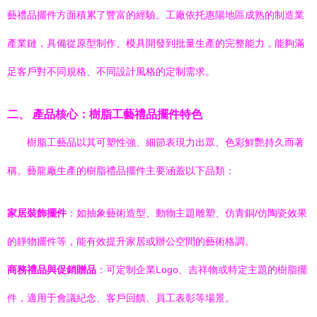
藝禮品擺件方面積累了豐富的經驗。工廠依托惠陽地區成熟的制造業
產業鏈，具備從原型制作、模具開發到批量生產的完整能力，能夠滿
足客戶對不同規格、不同設計風格的定制需求。
二、 產品核心：樹脂工藝禮品擺件特色
樹脂工藝品以其可塑性強、細節表現力出眾、色彩鮮艷持久而著
稱。藝龍廠生產的樹脂禮品擺件主要涵蓋以下品類：
家居裝飾擺件
：如抽象藝術造型、動物主題雕塑、仿青銅/仿陶瓷效果
的靜物擺件等，能有效提升家居或辦公空間的藝術格調。
商務禮品與促銷贈品
：可定制企業Logo、吉祥物或特定主題的樹脂擺
件，適用于會議紀念、客戶回饋、員工表彰等場景。