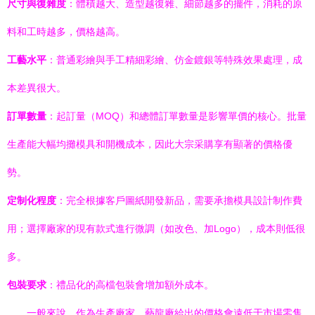
尺寸與復雜度
：體積越大、造型越復雜、細節越多的擺件，消耗的原
料和工時越多，價格越高。
工藝水平
：普通彩繪與手工精細彩繪、仿金鍍銀等特殊效果處理，成
本差異很大。
訂單數量
：起訂量（MOQ）和總體訂單數量是影響單價的核心。批量
生產能大幅均攤模具和開機成本，因此大宗采購享有顯著的價格優
勢。
定制化程度
：完全根據客戶圖紙開發新品，需要承擔模具設計制作費
用；選擇廠家的現有款式進行微調（如改色、加Logo），成本則低很
多。
包裝要求
：禮品化的高檔包裝會增加額外成本。
一般來說，作為生產廠家，藝龍廠給出的價格會遠低于市場零售