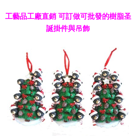
工藝品工廠直銷 可訂做可批發的樹脂圣
誕掛件與吊飾