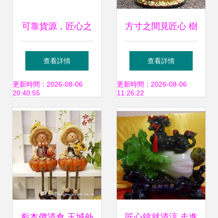
可靠貨源，匠心之
方寸之間見匠心 樹
作 探索優質塑料與
脂工藝扇的藝術之
查看詳情
查看詳情
樹脂工藝品供應之
美
更新時間：2026-08-06
更新時間：2026-08-06
20:40:55
11:26:22
道
虧本價清倉 玉城外
匠心鑄就清涼 走進