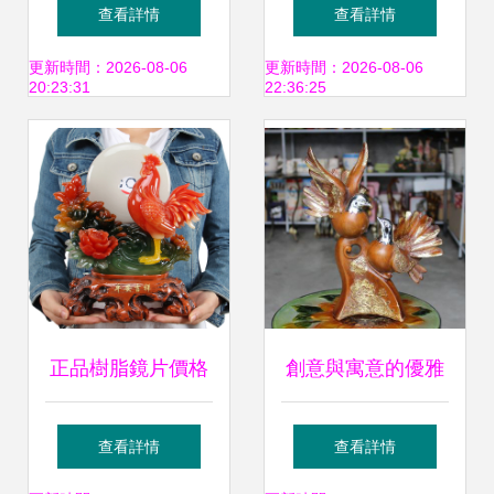
點亮家居藝術，打
工藝點亮家居溫馨
查看詳情
查看詳情
造品質家私配件
角落
更新時間：2026-08-06
更新時間：2026-08-06
20:23:31
22:36:25
正品樹脂鏡片價格
創意與寓意的優雅
解析與選購指南 從
棲居 批發樹脂工藝
查看詳情
查看詳情