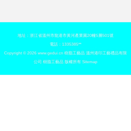
新選擇
鷹大展宏圖工藝品
地址：浙江省溫州市龍港市黃河產業園20幢5層501號
電話：1335385**
Copyright © 2026
www.gedui.cn
樹脂工藝品
溫州港印工藝禮品有限
公司
樹脂工藝品
版權所有
Sitemap