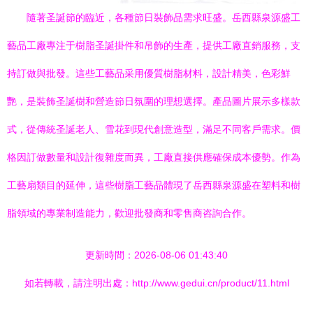
隨著圣誕節的臨近，各種節日裝飾品需求旺盛。岳西縣泉源盛工
藝品工廠專注于樹脂圣誕掛件和吊飾的生產，提供工廠直銷服務，支
持訂做與批發。這些工藝品采用優質樹脂材料，設計精美，色彩鮮
艷，是裝飾圣誕樹和營造節日氛圍的理想選擇。產品圖片展示多樣款
式，從傳統圣誕老人、雪花到現代創意造型，滿足不同客戶需求。價
格因訂做數量和設計復雜度而異，工廠直接供應確保成本優勢。作為
工藝扇類目的延伸，這些樹脂工藝品體現了岳西縣泉源盛在塑料和樹
脂領域的專業制造能力，歡迎批發商和零售商咨詢合作。
更新時間：2026-08-06 01:43:40
如若轉載，請注明出處：http://www.gedui.cn/product/11.html