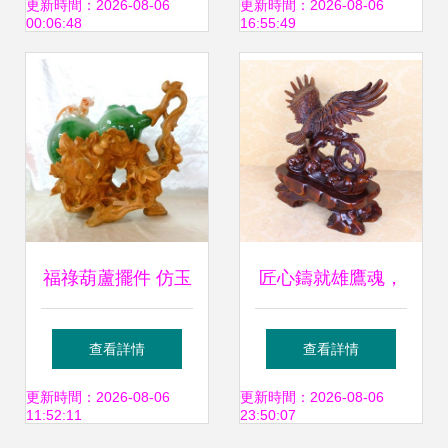
超薄工藝到品牌對
鴿子擺件，妝點家
更新時間：2026-08-06
更新時間：2026-08-06
00:06:48
16:55:49
比
居與饋贈的藝術
福祿葫蘆擺件 仿玉
匠心鑄就雄鷹魂，
與仿瑪瑙系列，點
鎮宅納福展宏圖
查看詳情
查看詳情
亮家居與商務禮贈
——探秘新款樹脂
更新時間：2026-08-06
更新時間：2026-08-06
11:52:11
23:50:07